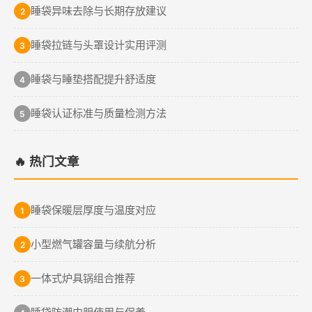
睡袋异味去除与长期存放建议
2
睡袋拉链与头罩设计实用评测
3
睡袋与睡垫搭配提升舒适度
4
睡袋认证标准与质量检测方法
5
🔥 热门文章
睡袋保暖层厚度与温度对应
1
小型燃气罐容量与续航分析
2
一体式炉具锅组合推荐
3