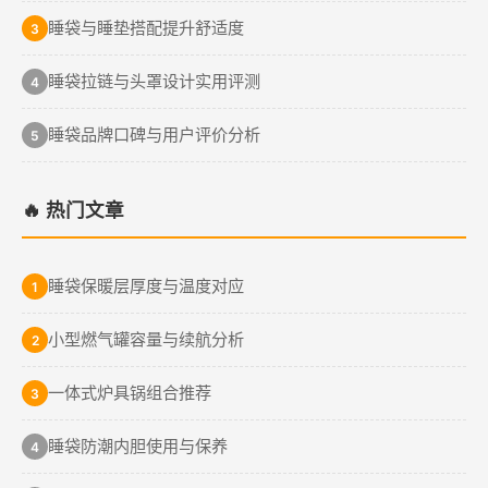
睡袋与睡垫搭配提升舒适度
3
睡袋拉链与头罩设计实用评测
4
睡袋品牌口碑与用户评价分析
5
🔥 热门文章
睡袋保暖层厚度与温度对应
1
小型燃气罐容量与续航分析
2
一体式炉具锅组合推荐
3
睡袋防潮内胆使用与保养
4