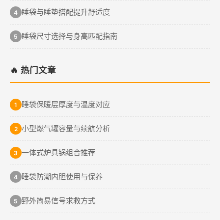
睡袋与睡垫搭配提升舒适度
4
睡袋尺寸选择与身高匹配指南
5
🔥 热门文章
睡袋保暖层厚度与温度对应
1
小型燃气罐容量与续航分析
2
一体式炉具锅组合推荐
3
睡袋防潮内胆使用与保养
4
野外简易信号求救方式
5