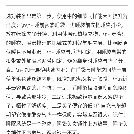
选对装备只是第一步，使用中的细节同样能大幅提升舒
适度：\n\n- 睡前预热睡袋：进睡袋前先把睡袋抖松，
放在帐篷内10分钟，利用体温预热填充物。\n- 穿合适
的睡衣：吸湿排汗的抓绒或美利奴羊毛内层，比棉质更
保暖且不易潮湿。\n- 睡袋与睡垫固定：用睡袋自带的
扣带或外加魔术贴带固定，避免翻身时睡袋与垫子分
离。\n- 加一层薄毯或内胆：在睡袋与睡垫之间垫一层
薄羊毛毯或丝绸内胆，既增加隔热又提升触感。\n\n新
手最容易踩的几个坑：一是只看睡袋极限温度而忽略R
值，导致背部冰冷；二是追求极致轻量而选太薄的垫
子，牺牲了舒适度；三是买了便宜的低R值自充气垫却
期望它像高端充气垫一样保暖，实际差距很大。记住：
睡眠系统是一个整体，睡袋负责锁住上方热量，睡垫负
责挡住下方寒气，两者缺一不可。