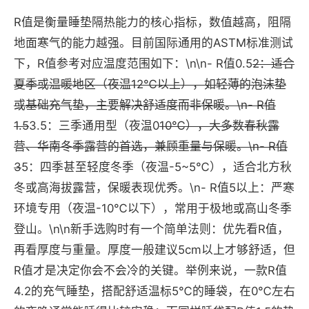
R值是衡量睡垫隔热能力的核心指标，数值越高，阻隔
地面寒气的能力越强。目前国际通用的ASTM标准测试
下，R值参考对应温度范围如下：\n\n- R值0.5
2：适合
夏季或温暖地区（夜温12℃以上），如轻薄的泡沫垫
或基础充气垫，主要解决舒适度而非保暖。\n- R值
1.5
3.5：三季通用型（夜温0
10℃），大多数春秋露
营、华南冬季露营的首选，兼顾重量与保暖。\n- R值
3
5：四季甚至轻度冬季（夜温-5~5℃），适合北方秋
冬或高海拔露营，保暖表现优秀。\n- R值5以上：严寒
环境专用（夜温-10℃以下），常用于极地或高山冬季
登山。\n\n新手选购时有一个简单法则：优先看R值，
再看厚度与重量。厚度一般建议5cm以上才够舒适，但
R值才是决定你会不会冷的关键。举例来说，一款R值
4.2的充气睡垫，搭配舒适温标5℃的睡袋，在0℃左右