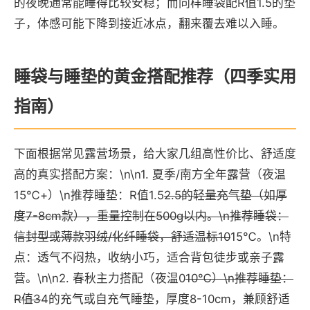
的夜晚通常能睡得比较安稳；而同样睡袋配R值1.5的垫
子，体感可能下降到接近冰点，翻来覆去难以入睡。
睡袋与睡垫的黄金搭配推荐（四季实用
指南）
下面根据常见露营场景，给大家几组高性价比、舒适度
高的真实搭配方案：\n\n1. 夏季/南方全年露营（夜温
15℃+）\n推荐睡垫：R值1.5
2.5的轻量充气垫（如厚
度7-8cm款），重量控制在500g以内。\n推荐睡袋：
信封型或薄款羽绒/化纤睡袋，舒适温标10
15℃。\n特
点：透气不闷热，收纳小巧，适合背包徒步或亲子露
营。\n\n2. 春秋主力搭配（夜温0
10℃）\n推荐睡垫：
R值3
4的充气或自充气睡垫，厚度8-10cm，兼顾舒适