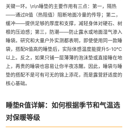
关键一环。\n\n睡垫的主要作用有三点：第一，隔热
——通过R值（热阻值）阻断地面冷量的传导；第二，
缓冲——提供足够的厚度和支撑，减轻身体对硬石、树
根的压迫感；第三，防潮——防止露水或地面湿气渗入
睡袋。研究和大量户外实测都表明，即使使用同一款睡
袋，搭配R值高的睡垫后，实际体感温度能提升5-10℃
以上。反之，如果只铺一层薄薄的泡沫垫或直接睡在地
上，再贵的睡袋也容易让你半夜冻醒。因此，睡袋与睡
垫的搭配不是可有可无的锦上添花，而是露营舒适度的
核心基础。
睡垫R值详解：如何根据季节和气温选
对保暖等级