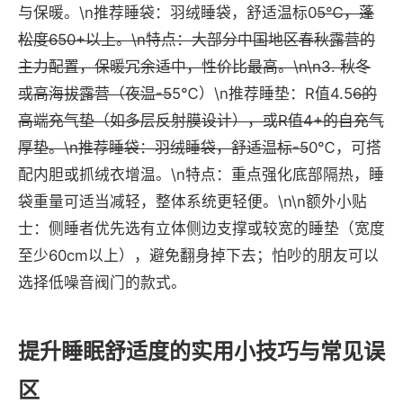
与保暖。\n推荐睡袋：羽绒睡袋，舒适温标0
5℃，蓬
松度650+以上。\n特点：大部分中国地区春秋露营的
主力配置，保暖冗余适中，性价比最高。\n\n3. 秋冬
或高海拔露营（夜温-5
5℃）\n推荐睡垫：R值4.5
6的
高端充气垫（如多层反射膜设计），或R值4+的自充气
厚垫。\n推荐睡袋：羽绒睡袋，舒适温标-5
0℃，可搭
配内胆或抓绒衣增温。\n特点：重点强化底部隔热，睡
袋重量可适当减轻，整体系统更轻便。\n\n额外小贴
士：侧睡者优先选有立体侧边支撑或较宽的睡垫（宽度
至少60cm以上），避免翻身掉下去；怕吵的朋友可以
选择低噪音阀门的款式。
提升睡眠舒适度的实用小技巧与常见误
区