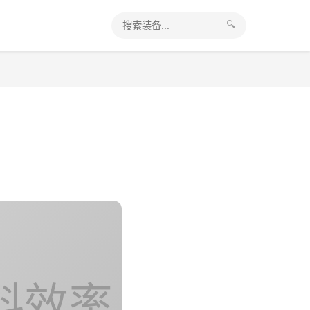
🔍
料效率