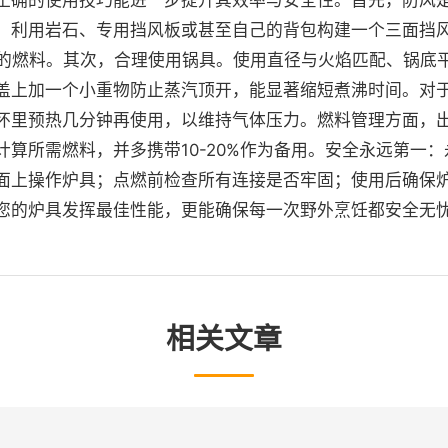
正确的使用技巧能进一步提升其效率与安全性。首先，防风
，利用岩石、专用挡风板或甚至自己的背包构建一个三面挡
%的燃料。其次，合理使用锅具。使用直径与火焰匹配、锅底
盖上加一个小重物防止蒸汽顶开，能显著缩短煮沸时间。对
怀里预热几分钟再使用，以维持气体压力。燃料管理方面，
计算所需燃料，并多携带10-20%作为备用。安全永远第一
面上操作炉具；点燃前检查所有连接是否牢固；使用后确保
您的炉具发挥最佳性能，更能确保每一次野外烹饪都安全无
相关文章