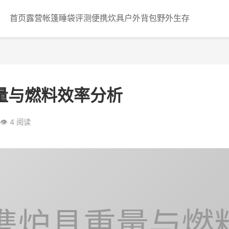
首页
露营帐篷
睡袋评测
便携炊具
户外背包
野外生存
量与燃料效率分析
👁️ 4 阅读
便携炉具重量与燃