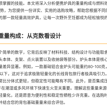
须掌握的技能。本文将深入分析便携炉具的重量构成与燃料
品趋势，为您提供一份详实、实用的选购攻略，帮助您根据不同
的那一款轻量高效炉具，让每一次野外烹饪都成为轻松愉悦
重量构成：从克数看设计
个简单的数字，它背后反映了材料科技、结构设计与功能取
头本体、支架、点火装置以及收纳袋等部分。炉头本体是核
量差异显著。例如，一款基础铝合金炉头可能重约80-100
克以下，这对于追求极致轻量化的长线背包旅行者极具吸引力
常比分体式更轻，但稳定性可能略有不同。此外，是否集成
但对于在潮湿或多风环境下快速生火至关重要。理解这些重量来
轻量化，还是愿意为便利性和稳定性牺牲少许克重。在选购
并结合您的背包基础重量来综合评估。