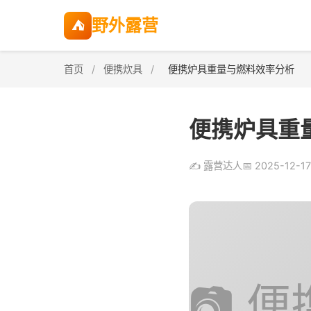
野外露营
⛺
首页
/
便携炊具
/
便携炉具重量与燃料效率分析
便携炉具重
✍️ 露营达人
📅 2025-12-17
📷 