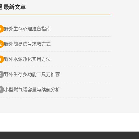
🆕 最新文章
野外生存心理准备指南
1
野外简易信号求救方式
2
野外水源净化实用方法
3
野外生存多功能工具刀推荐
4
小型燃气罐容量与续航分析
5