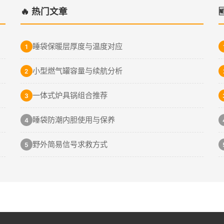
🔥 热门文章
睡袋保暖层厚度与温度对应
1
小型燃气罐容量与续航分析
2
一体式炉具锅组合推荐
3
睡袋防潮内胆使用与保养
4
野外简易信号求救方式
5